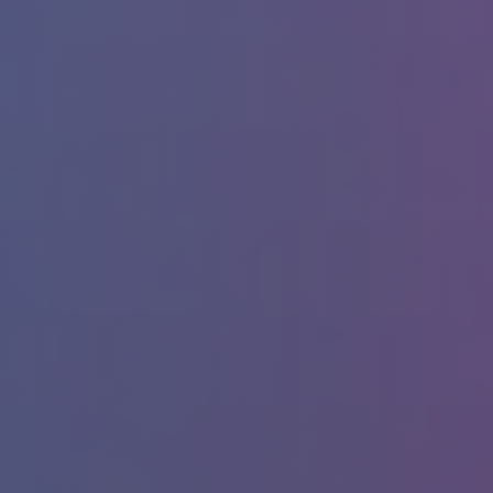
Merhaba! Nefes21 ile ilgili nasıl yardımcı olabilirim?