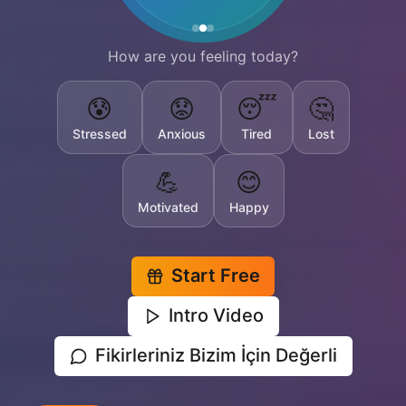
How are you feeling today?
😰
😟
😴
🤔
Stressed
Anxious
Tired
Lost
💪
😊
Motivated
Happy
Start Free
Intro Video
Fikirleriniz Bizim İçin Değerli