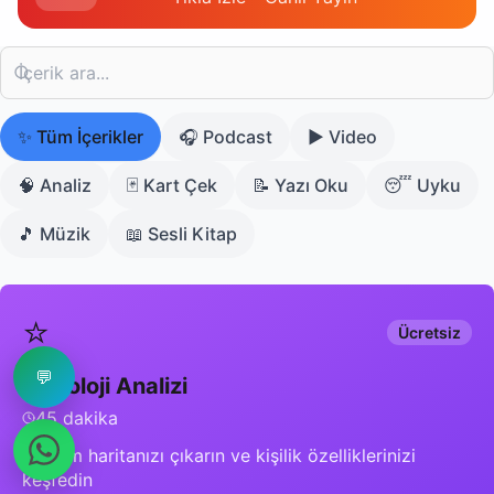
✨
Tüm İçerikler
🎧
Podcast
▶️
Video
🧠
Analiz
🃏
Kart Çek
📝
Yazı Oku
😴
Uyku
🎵
Müzik
📖
Sesli Kitap
⭐
Ücretsiz
💬
Astroloji Analizi
45 dakika
Doğum haritanızı çıkarın ve kişilik özelliklerinizi
keşfedin