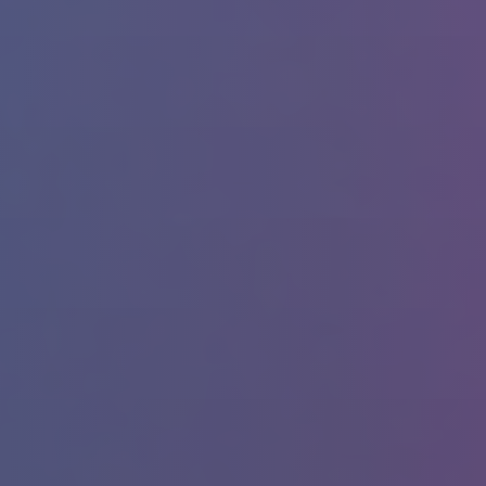
Merhaba! Nefes21 ile ilgili nasıl yardımcı olabilirim?