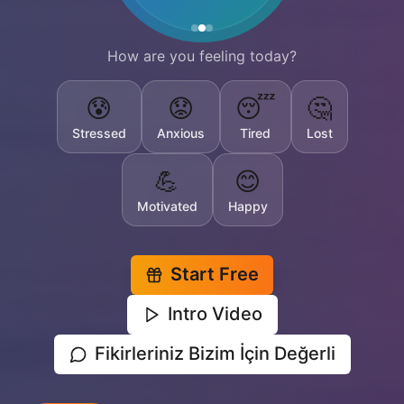
How are you feeling today?
😰
😟
😴
🤔
Stressed
Anxious
Tired
Lost
💪
😊
Motivated
Happy
Start Free
Intro Video
Fikirleriniz Bizim İçin Değerli